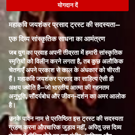
योगदान दें
महाकवि जयशंकर प्रसाद ट्रस्ट की सदस्यता—
एक दिव्य सांस्कृतिक साधना का आमंत्रण
जब युग का प्रवाह अपनी तीव्रता में हमारी सांस्कृतिक
स्मृतियों को विलीन करने लगता है, तब कुछ अलौकिक
चेतनाएँ अपने प्रकाश से काल के अंधकार को चीरती
हैं। महाकवि जयशंकर प्रसाद का साहित्य ऐसी ही
अक्षय ज्योति है—जो भारतीय आत्मा की गहनतम
अनुभूति, सौंदर्यबोध और जीवन-दर्शन का अमर आलोक
है।
उनके पावन नाम से प्रतिष्ठित इस ट्रस्ट की सदस्यता
ग्रहण करना औपचारिक जुड़ाव नहीं, अपितु उस दिव्य