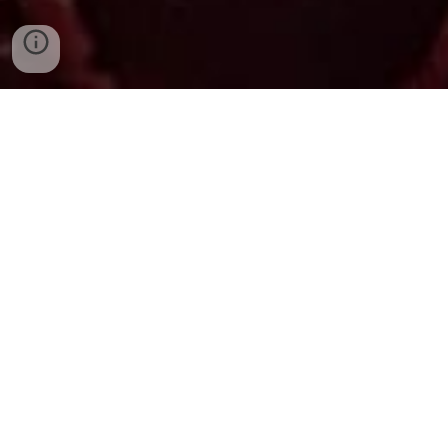
Important Links:
Home
About Us
Plays & Musical Events
Short Films
Exhaustive Lacture
s