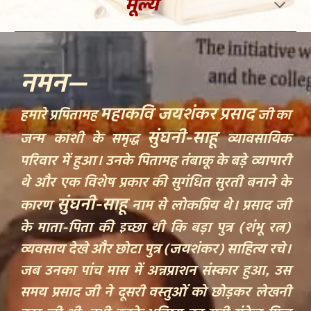
मूल्य
नमन
—
महाकवि जयशंकर प्रसाद
हमारे प्रपितामह
जी का
सुंघनी
-
साहू
जन्म काशी के समृद्ध
व्यावसायिक
परिवार में हुआ। उनके पितामह
तंबाकू
के बड़े व्यापारी
थे और एक विशेष प्रकार की सुगंधित सुरती बनाने के
सुंघनी
-
साहू
कारण
नाम से लोकप्रिय थे। प्रसाद जी
के माता-पिता की इच्छा थी कि बड़ा पुत्र (शंभू रत्न)
व्यवसाय देखे और छोटा पुत्र (जयशंकर) साहित्य रचे।
जब उनका पांच मास में अन्नप्राशन संस्कार हुआ, उस
समय प्रसाद जी ने दूसरी वस्तुओं को छोड़कर लेखनी