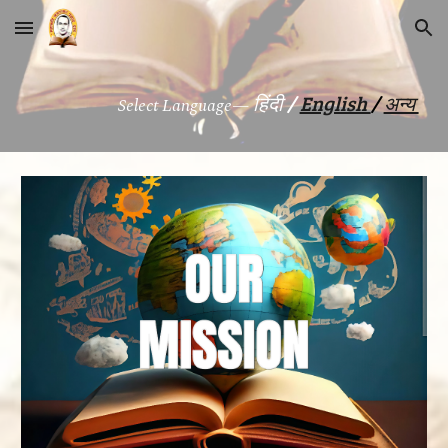
Skip to main content
Skip to navigation
हिंदी
/
English
/
अन्य
Select
Language—