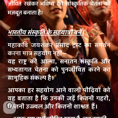
जीवित रखकर भविष्य की सांस्कृतिक चेतना को
मजबूत बनाता है।
भारतीय संस्कृति के सहयात्री बनें।
महाकवि जयशंकर प्रसाद ट्रस्ट का समर्थन
करना मात्र सहयोग नहीं—
यह राष्ट्र की आत्मा, सनातन संस्कृति और
सभ्यतागत चेतना को पुनर्जीवित करने का
सामूहिक संकल्प है।
आपका हर सहयोग आने वाली पीढ़ियों को
यह बताता है कि उनकी जड़ें कितनी गहरी,
कितनी उज्ज्वल और कितनी
शाश्वत
हैं।