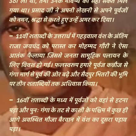
उठा ली थी, तभी उनके भविष्य का सही संकेत मिल
गया था। प्रसाद जी ने अपनी लेखनी से अपने पूर्वजों
को नमन, श्रद्धा से करते हुए उन्हें अमर कर दिया।
-
11वीं शताब्दी के उत्तरार्ध में गहड़वाल वंश के अंतिम
राजा जयचंद को परास्त कर मोहम्मद गौरी ने ऐसा
आतंक फैलाया जिससे जनता सामूहिक पलायन के
लिए विवश हो गई। फलस्वरूप हमारे पूर्वज कन्नौज से
गंगा मार्ग से पूर्व की ओर बढ़े और
सैदपुर भितरी
की भूमि
पर तीन शताब्दियों तक अधिवास किया।
-
16वीं शताब्दी के मध्य में पूर्वजों को वहां से हटना
पड़ा और पुनः गंगा के तट से काशी के
पश्चिम में
कुछ
ही
आगे अवस्थित मौजा
बैरवान
में वंश का दूसरा पड़ाव
पड़ा।