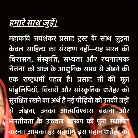
हमारे साथ जुड़ें!
महाकवि जयशंकर प्रसाद ट्रस्ट
के साथ जुड़ना
केवल साहित्य का संरक्षण नहीं—यह भारत की
विरासत, संस्कृति, सभ्यता और रचनात्मक
चेतना
को आज के आधुनिक समय से जोड़ने की
एक राष्ट्रधर्मी पहल है। प्रसाद जी की मूल
पांडुलिपियों, विचारों और सांस्कृतिक धरोहर को
सुरक्षित रखने का अर्थ है नई पीढ़ियों को उनकी जड़ों
से जोड़ना, उनका आत्मविश्वास बढ़ाना और
भारतीयता के उज्ज्वल स्वरूप को पुनः स्थापित
करना। आपका हर सहयोग इस महान धरोहर को