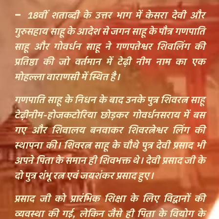
-
18वीं शताब्दी के उत्तर भाग में
केसरा
देवी और
गुरुसहाय
साहू के आदेश से जगन साहू
के पौत्र
गणपाति
साहू और गोवर्धन साहू ने गणपतेश्वर
शिवलिंग की
प्रतिष्ठा की जो वर्तमान में टेढ़ी नीम नाम का एक
मोहल्ला वाराणसी में स्थित है
।
गणपाति साहू के निधन के बाद उनके पुत्र शिवरत्न साहू
टेढ़ीनीम-होजकटोरिया
छोड़कर
गोवर्धन
सराय
में बस
गए और शिवालय बनवाकर शिवरत्नेश्वर लिंग की
स्थापना की। शिवरत्न साहू के चौथे पुत्र देवी प्रसाद भी
अपने पिता के समान ही शिवभक्त थे। देवी प्रसाद जी के
दो पुत्र शंभू रत्न
एवं
जयशंकर प्रसाद हुए।
प्रसाद जी को प्रारंभिक शिक्षा के लिए विद्वानों की
व्यवस्था की गई
, लेकिन जैसे ही पिता के
वियोग के