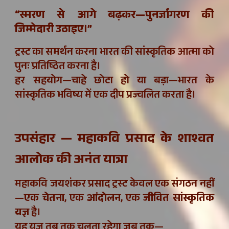
“स्मरण से आगे बढ़कर—पुनर्जागरण की
जिम्मेदारी उठाइए।”
ट्रस्ट का समर्थन करना भारत की सांस्कृतिक आत्मा को
पुनः प्रतिष्ठित करना है।
हर सहयोग—चाहे छोटा हो या बड़ा—भारत के
सांस्कृतिक भविष्य में एक दीप प्रज्वलित करता है।
उपसंहार — महाकवि प्रसाद के शाश्वत
आलोक की अनंत यात्रा
महाकवि जयशंकर प्रसाद ट्रस्ट केवल एक संगठन नहीं
—
एक चेतना
, एक
आंदोलन
, एक
जीवित सांस्कृतिक
यज्ञ
है।
यह यज्ञ तब तक चलता रहेगा जब तक—